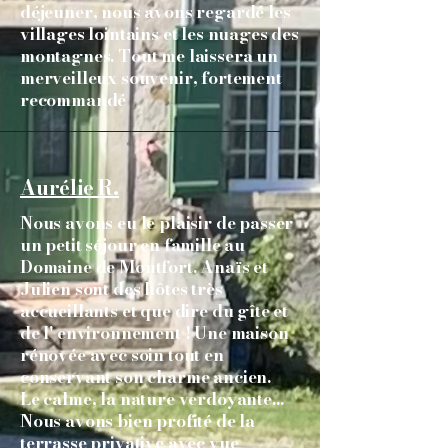
déjeuner, nous avons regardé les
villages lointains et les nuages ​​des
montagnes. Tout me laissera un
merveilleux souvenir, fortement
recommandé
Aurélie R.
Nous avons eu le plaisir de passer
un petit séjour en famille au
Domaine de Montfort. Anaïs et
Julien sont des hôtes très
accueillants et que dire du gîte et
de l' environnement ! Une maison
rénovée avec soin tout en
conservant son charme ancien.
Le calme, la nature verdoyante...
Nous avons bien profité de la
terrasse privative avec vue