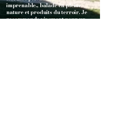
imprenable., balade en pleine
nature et produits du terroir. Je
recommande vivement pour un
dépaysement total ! 😊
Domaine de Montfort
06 43 51 97 11
domainedemontfort09@gmail.com
Saint-Lizier, France