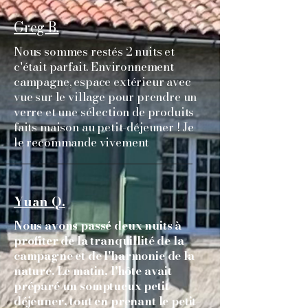
Greg B.
Nous sommes restés 2 nuits et
c'était parfait. Environnement
campagne, espace extérieur avec
vue sur le village pour prendre un
verre et une sélection de produits
faits maison au petit-déjeuner ! Je
le recommande vivement
Yuan Q.
Nous avons passé deux nuits à
profiter de la tranquillité de la
campagne et de l'harmonie de la
nature. Le matin, l'hôte avait
préparé un somptueux petit-
déjeuner, tout en prenant le petit-