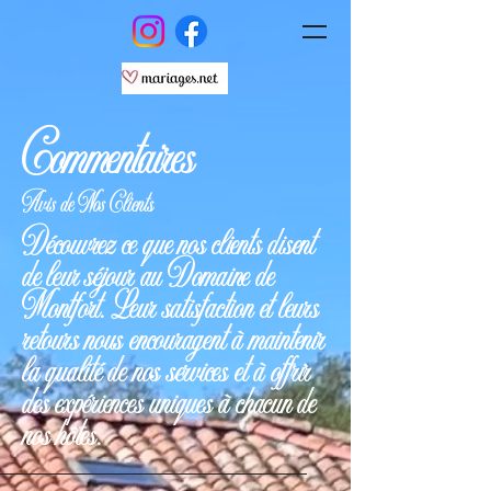
Commentaires
Avis de Nos Clients
Découvrez ce que nos clients disent
de leur séjour au Domaine de
Montfort. Leur satisfaction et leurs
retours nous encouragent à maintenir
la qualité de nos services et à offrir
des expériences uniques à chacun de
nos hôtes.